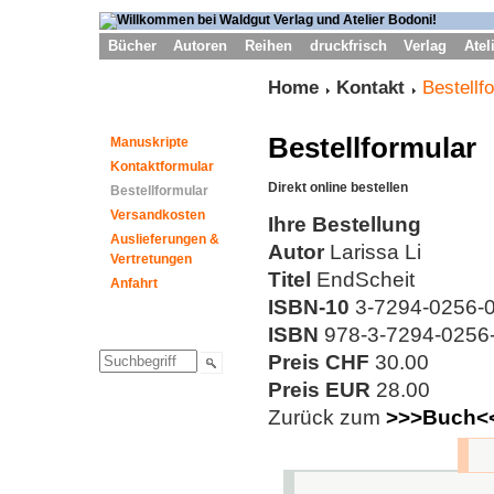
Bücher
Autoren
Reihen
druckfrisch
Verlag
Atel
Home
Kontakt
Bestellf
Bestellformular
Manuskripte
Kontaktformular
Direkt online bestellen
Bestellformular
Versandkosten
Ihre Bestellung
Auslieferungen &
Autor
Larissa Li
Vertretungen
Titel
EndScheit
Anfahrt
ISBN-10
3-7294-0256-
ISBN
978-3-7294-0256-0
Preis CHF
30.00
Preis EUR
28.00
Zurück zum
>>>Buch<