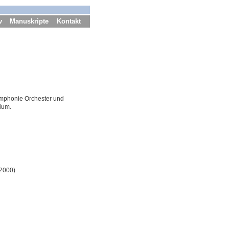
v
Manuskripte
Kontakt
ymphonie Orchester und
ium.
 2000)