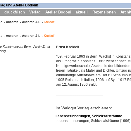
druckfrisch
Verlag
Atelier Bodoni
aktuell
Rezensionen
Archi
me
Autoren
Autoren J-L
Kreidolf
me
Autoren
Autoren J-L
Kreidolf
to Kunstmuseum Bern, Verein Ernst
Ernst Kreidolf
dolf)
*09. Februar 1863 in Bern. Wächst in Konstanz
als Lithograf in Konstanz. 1883 zieht er nach 
Kunstgewerbeschule, Akademie der bildenden 
freien Tätigkeit als Maler und Dichter. Umzug n
einmonatige Aufenthalte am Hof zu Schaumbur
1905 Reise nach Italien, 1906 auf Sylt. 1917 
am 12. August 1956 stirbt.
_______________________
Im Waldgut Verlag erschienen:
Lebenserinnerungen, Schicksalsträume
Lebenserinnerungen, Schicksalsträume (1996)