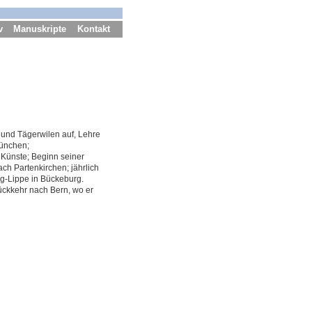
v
Manuskripte
Kontakt
 und Tägerwilen auf, Lehre
München;
Künste; Beginn seiner
ach Partenkirchen; jährlich
g-Lippe in Bückeburg.
Rückkehr nach Bern, wo er