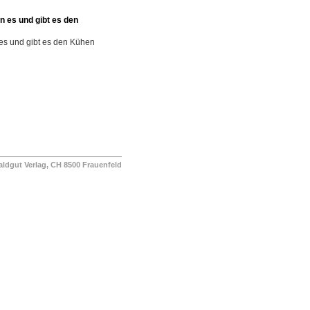
n es und gibt es den
 es und gibt es den Kühen
ut Verlag, CH 8500 Frauenfeld