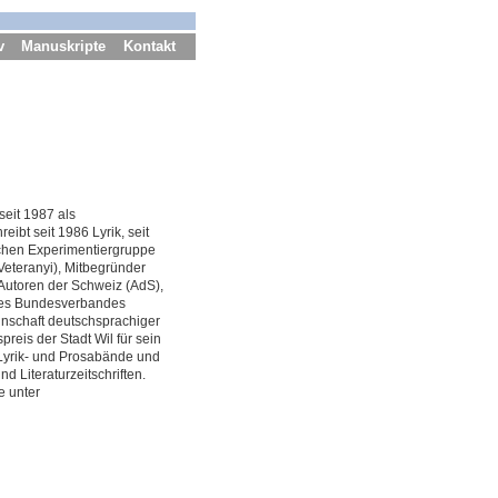
v
Manuskripte
Kontakt
seit 1987 als
eibt seit 1986 Lyrik, seit
ischen Experimentiergruppe
Veteranyi), Mitbegründer
Autoren der Schweiz (AdS),
des Bundesverbandes
inschaft deutschsprachiger
reis der Stadt Wil für sein
e Lyrik- und Prosabände und
d Literaturzeitschriften.
e unter