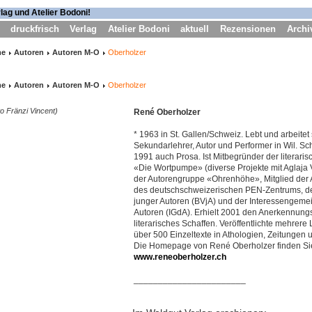
druckfrisch
Verlag
Atelier Bodoni
aktuell
Rezensionen
Archi
me
Autoren
Autoren M-O
Oberholzer
me
Autoren
Autoren M-O
Oberholzer
o Fränzi Vincent)
René Oberholzer
* 1963 in St. Gallen/Schweiz. Lebt und arbeitet 
Sekundarlehrer, Autor und Performer in Wil. Schr
1991 auch Prosa. Ist Mitbegründer der literar
«Die Wortpumpe» (diverse Projekte mit Aglaja 
der Autorengruppe «Ohrenhöhe», Mitglied der 
des deutschschweizerischen PEN-Zentrums, 
junger Autoren (BVjA) und der Interessengeme
Autoren (IGdA). Erhielt 2001 den Anerkennungsp
literarisches Schaffen. Veröffentlichte mehrer
über 500 Einzeltexte in Athologien, Zeitungen un
Die Homepage von René Oberholzer finden Si
www.reneoberholzer.ch
_______________________