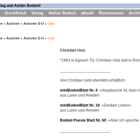
druckfrisch
Verlag
Atelier Bodoni
aktuell
Rezensionen
Archi
me
Autoren
Autoren S-U
Uetz
me
Autoren
Autoren S-U
Uetz
Christian Uetz
*1963 in Egnach TG. Christian Uetz lebt in 
_______________________
Von Christian Uetz ebenfalls erhältlich:
miniBodoniBlatt Nr. 4
: «Hauptsache ist, dass i
aus
Luren und Reeden
miniBodoniBlatt Nr. 18
: «Denken Leben»
aus
Luren und Reeden
Bodoni Poesie Blatt Nr. 60
: «Aber ich spreche 
_______________________