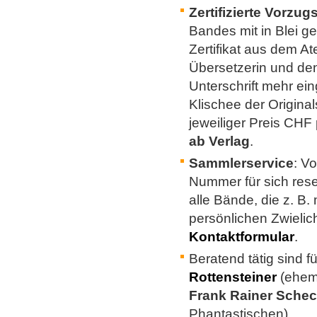
Zertifizierte Vorzu
Bandes mit in Blei 
Zertifikat aus dem At
Übersetzerin und de
Unterschrift mehr ei
Klischee der Origina
jeweiliger Preis CHF
ab Verlag
.
Sammlerservice
: V
Nummer für sich rese
alle Bände, die z. B.
persönlichen Zwielic
Kontaktformular
.
Beratend tätig sind f
Rottensteiner
(ehema
Frank Rainer Sche
Phantastischen)