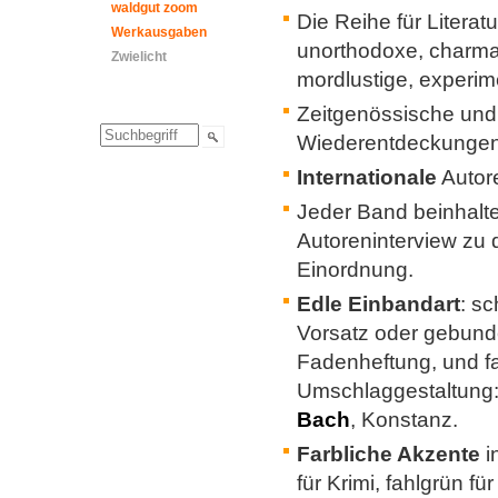
waldgut zoom
Die Reihe für Literat
Werkausgaben
unorthodoxe, charman
Zwielicht
mordlustige, experim
Zeitgenössische und
Wiederentdeckunge
Internationale
Autore
Jeder Band beinhalte
Autoreninterview zu d
Einordnung.
Edle Einbandart
: s
Vorsatz oder gebun
Fadenheftung, und fa
Umschlaggestaltung
Bach
, Konstanz.
Farbliche Akzente
i
für Krimi, fahlgrün fü