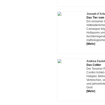
Joseph d´Arb
Das Tier vom
Ein einsamer H
mittelalterlich
Camargue fol
Hufspuren und t
furchterregen
mythologische
[Mehr]
Andrea Faziol
Das Collier
Der Tessiner P
Contini lichtet
Habgier, Betr
Verbrechen, ve
und jahrzehnt
Groll
[Mehr]