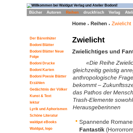
Bücher
Autoren
Reihen
druckfrisch
Verlag
Atel
Home
Reihen
Zwielicht
Zwielicht
Der Bärenhüter
Bodoni Blätter
Zwielichtiges und Fan
Bodoni Blätter Neue
Folge
«Die Reihe Zwieli
Bodoni Drucke
gleichzeitig geistig anr
Bodoni Karten
Bodoni Poesie Blätter
anthropologische Frag
Erzählen
bekommt – Zukunfts­sze
Gedächtnis der Völker
das Pathos der Menschh
Kunst & Text
Trash-Elemente sowohl 
lektur
Herausgeberinnen
Lyrik und Aphorismen
Schöne Literatur
Spannende Romane au
waldgut eBooks
Waldgut, logo
Fantastik
(Horrorro