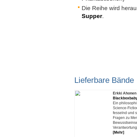
Die Reihe wird her
Supper
.
Lieferbare Bände
Erkki Ahonen
Blackboxbab
Ein philosophi
Science-Ficti
fesselnd und 
Fragen zu Me
Bewusstseinse
Verantwortung
[Mehr]