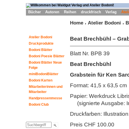
Bücher
Autoren
Reihen
druckfrisch
Verlag
Atel
Home
Atelier Bodoni
B
Atelier Bodoni
Beat Brechbühl
– Grab
Druckprodukte
Bodoni Blätter
Blatt Nr. BPB 39
Bodoni Poesie Blätter
Bodoni Blätter Neue
Beat Brechbühl
Folge
Grabstein für Ken Sa
miniBodoniBlätter
Bodoni Karten
Format: 41,5 x 63,5 cm
Mitarbeiterinnen und
Mitarbeiter
Papier: Werkdruck Libris
Handpressenmesse
(signierte Ausgabe: In
Bodoni Club
Druckfarben: Illustratio
Preis CHF 100.00