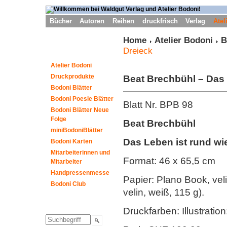
Bücher
Autoren
Reihen
druckfrisch
Verlag
Atel
Home
Atelier Bodoni
B
Dreieck
Atelier Bodoni
Druckprodukte
Beat Brechbühl
– Das 
Bodoni Blätter
Bodoni Poesie Blätter
Blatt Nr. BPB 98
Bodoni Blätter Neue
Folge
Beat Brechbühl
miniBodoniBlätter
Das Leben ist rund wi
Bodoni Karten
Mitarbeiterinnen und
Format: 46 x 65,5 cm
Mitarbeiter
Handpressenmesse
Papier: Plano Book, veli
Bodoni Club
velin, weiß, 115 g).
Druckfarben: Illustration