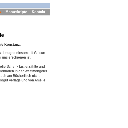
v
Manuskripte
Kontakt
de
ule Konstanz.
us dem gemeinsam mit Galsan
uns erschienen ist.
lie Schenk las, erzählte und
a-Nomaden in der Westmongolei
auch am Büchertisch nicht
dgut Verlags und von Amélie