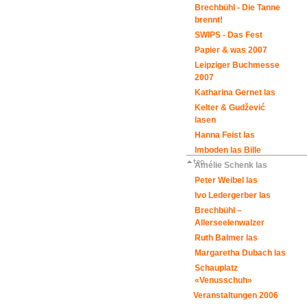
Brechbühl - Die Tanne
brennt!
SWIPS - Das Fest
Papier & was 2007
Leipziger Buchmesse
2007
Katharina Gernet las
Kelter & Gudžević
lasen
Hanna Feist las
Imboden las Bille
Amélie Schenk las
Peter Weibel las
Ivo Ledergerber las
Brechbühl –
Allerseelenwalzer
Ruth Balmer las
Margaretha Dubach las
Schauplatz
«Venusschuh»
Veranstaltungen 2006