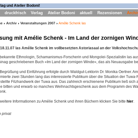
druckfrisch
Verlag
Atelier Bodoni
aktuell
Rezensionen
Archi
me
Archiv
Veranstaltungen 2007
Amélie Schenk las
sung mit Amélie Schenk - Im Land der zornigen Win
18.11.07 las Amélie Schenk im vollbesetzten Astoriasaal an der Volkshochsch
 bekannte Ethnologin, Schamanismus-Forscherin und Mongolei-Spezialistin las a
hinag geschriebenen Buch «Im Land der zornigen Winde», das als Neuausgabe bei 
Begrüßung und Einführung erfolgte durch Waldgut-Lektorin Dr. Monika Oertner. Amé
rmierte zwei Stunden lang das interessierte Publikum über die Situation der Tuw
stellte Filzhandwerk der Tuwa aus. Das zahlreich erschienene Publikum ließ sich 
ge bitten und erwarb so manches Weihnachtsgeschenk aus dem Programm des Wal
enk.
weitere Informationen zu Amélie Schenk und ihren Büchern klicken Sie bitte
hier
.
 privat