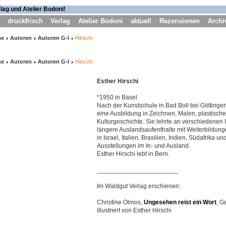
druckfrisch
Verlag
Atelier Bodoni
aktuell
Rezensionen
Archi
me
Autoren
Autoren G-I
Hirschi
me
Autoren
Autoren G-I
Hirschi
Esther Hirschi
*1950 in Basel
Nach der Kunstschule in Bad Boll bei Göttingen
eine Ausbildung in Zeichnen, Malen, plastisch
Kulturgeschichte. Sie lehrte an verschiedenen 
längere Auslandsaufenthalte mit Weiterbildung
in Israel, Italien, Brasilien, Indien, Südafrika un
Ausstellungen im In- und Ausland.
Esther Hirschi lebt in Bern.
_______________________
Im Waldgut Verlag erschienen:
Christine Olmos,
Ungesehen reist ein Wort
, G
illustriert von Esther Hirschi