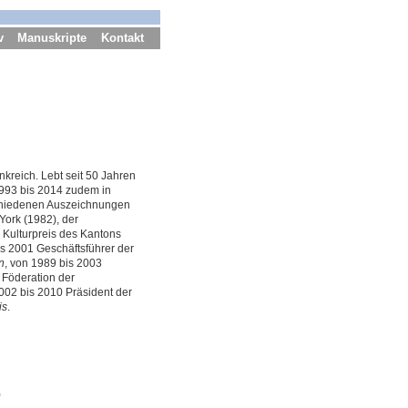
v
Manuskripte
Kontakt
kreich. Lebt seit 50 Jahren
993 bis 2014 zudem in
schiedenen Auszeichnungen
York (1982), der
r Kulturpreis des Kantons
s 2001 Geschäftsführer der
n
, von 1989 bis 2003
r Föderation der
002 bis 2010 Präsident der
is
.
)