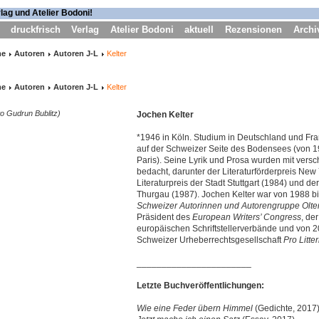
druckfrisch
Verlag
Atelier Bodoni
aktuell
Rezensionen
Archi
me
Autoren
Autoren J-L
Kelter
me
Autoren
Autoren J-L
Kelter
o Gudrun Bublitz)
Jochen Kelter
*1946 in Köln. Studium in Deutschland und Fran
auf der Schweizer Seite des Bodensees (von 1
Paris). Seine Lyrik und Prosa wurden mit ver
bedacht, darunter der Literaturförderpreis New 
Literaturpreis der Stadt Stuttgart (1984) und de
Thurgau (1987). Jochen Kelter war von 1988 bi
Schweizer Autorinnen und Autorengruppe Olte
Präsident des
European Writers’ Congress
, de
europäischen Schriftstellerverbände und von 2
Schweizer Urheberrechtsgesellschaft
Pro Litter
_______________________
Letzte Buchveröffentlichungen:
Wie eine Feder übern Himmel
(Gedichte, 2017