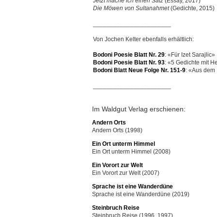
Jetzt mache ich einen Satz
(Essay, 2017)
Die Möwen von Sultanahmet
(Gedichte, 2015)
_______________________
Von Jochen Kelter ebenfalls erhältlich:
Bodoni Poesie Blatt Nr. 29
: «Für Izet Sarajlic»
Bodoni Poesie Blatt Nr. 93
: «5 Gedichte mit H
Bodoni Blatt Neue Folge Nr. 151-9
: «Aus dem 
_______________________
Im Waldgut Verlag erschienen:
Andern Orts
Andern Orts (1998)
Ein Ort unterm Himmel
Ein Ort unterm Himmel (2008)
Ein Vorort zur Welt
Ein Vorort zur Welt (2007)
Sprache ist eine Wanderdüne
Sprache ist eine Wanderdüne (2019)
Steinbruch Reise
Steinbruch Reise (1996, 1997)