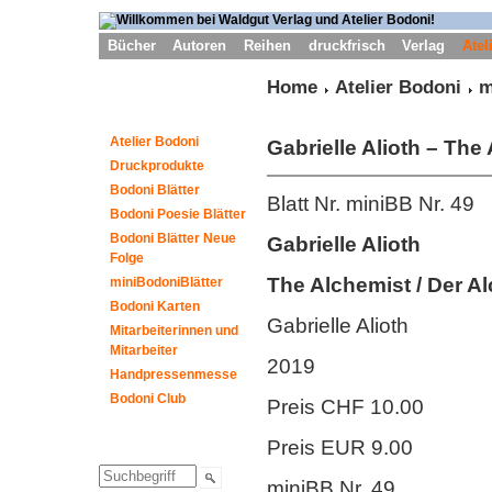
Bücher
Autoren
Reihen
druckfrisch
Verlag
Atel
Home
Atelier Bodoni
m
Atelier Bodoni
Gabrielle Alioth
– The 
Druckprodukte
Bodoni Blätter
Blatt Nr. miniBB Nr. 49
Bodoni Poesie Blätter
Bodoni Blätter Neue
Gabrielle Alioth
Folge
The Alchemist / Der A
miniBodoniBlätter
Bodoni Karten
Gabrielle Alioth
Mitarbeiterinnen und
Mitarbeiter
2019
Handpressenmesse
Bodoni Club
Preis CHF 10.00
Preis EUR 9.00
miniBB Nr. 49