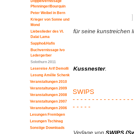
Doppelvernissage
Pfenninger/Bourquin
Peter Weibel in Bern
Krieger von Sonne und
Mond
für seine kunstreichen 
Liebeslieder des VI.
Dalai Lama
Sappho&Hafis
Buchvernissage Ivo
Ledergerber
Solothurn 2011
Kussnester
.
Lesereise Arif Demolli
Lesung Amélie Schenk
Veranstaltungen 2010
Veranstaltungen 2009
SWIPS
Veranstaltungen 2008
- - - - - - - - - - - - - - - -
Veranstaltungen 2007
- - - - -
Veranstaltungen 2006
Lesungen Frembgen
Lesungen Tschinag
Sonstige Downloads
Verlage von
SWIPS (Sw