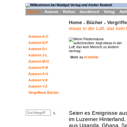
Bücher
Autoren
Reihen
druckfrisch
Verlag
Atel
Home
Bücher
Vergriff
etwas in der Luft, das kei
Autoren A-C
Autoren D-F
Autoren G-I
Autoren J-L
Mehr zu
Al Imfeld
Autoren M-O
Autoren P-R
Autoren S-U
Autoren V-X
Autoren Y-Z
Vergriffene Bücher
Seien es Ereignisse au
im Luzerner Hinterland,
aus Uganda, Ghana, Sen