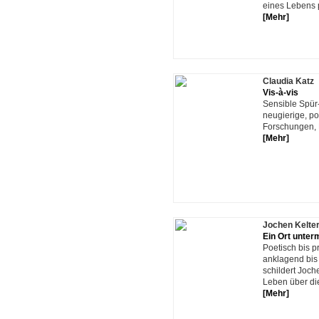
eines Lebens 
[Mehr]
Claudia Katz
Vis-à-vis
Sensible Spür
neugierige, po
Forschungen, B
[Mehr]
Jochen Kelte
Ein Ort unte
Poetisch bis p
anklagend bis
schildert Joch
Leben über di
[Mehr]