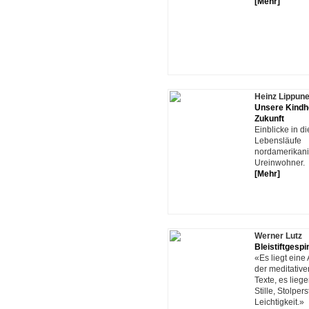
[Mehr]
Heinz Lippune
Unsere Kindhe
Zukunft
Einblicke in di
Lebensläufe
nordamerikani
Ureinwohner.
[Mehr]
Werner Lutz
Bleistiftgespi
«Es liegt eine 
der meditativ
Texte, es liege
Stille, Stolpers
Leichtigkeit.»