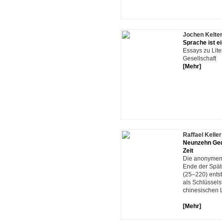
Jochen Kelte
Sprache ist 
Essays zu Lite
Gesellschaft
[Mehr]
Raffael Keller
Neunzehn Gedi
Zeit
Die anonymen 
Ende der Spät
(25–220) ents
als Schlüsselst
chinesischen L
[Mehr]