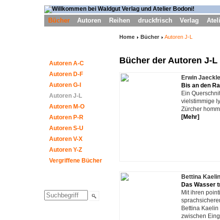
Bücher
Autoren
Reihen
druckfrisch
Verlag
Atel
Home
Bücher
Autoren J-L
Bücher der Autoren J-L
Autoren A-C
Autoren D-F
Erwin Jaeckl
Autoren G-I
Bis an den R
Ein Querschnit
Autoren J-L
vielstimmige l
Autoren M-O
Zürcher homme
[Mehr]
Autoren P-R
Autoren S-U
Autoren V-X
Autoren Y-Z
Vergriffene Bücher
Bettina Kaeli
Das Wasser t
Mit ihren point
sprachsicheren
Bettina Kaeli
zwischen Ein