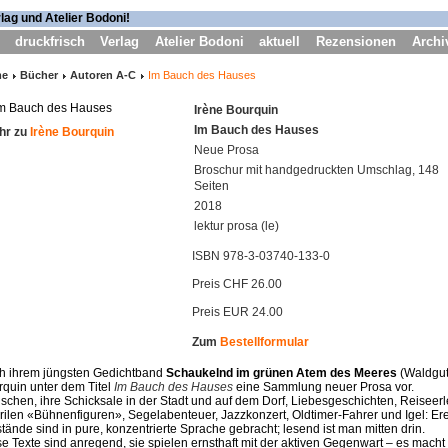
druckfrisch
Verlag
Atelier Bodoni
aktuell
Rezensionen
Archi
me
Bücher
Autoren A-C
Im Bauch des Hauses
Irène Bourquin
Im Bauch des Hauses
hr zu
Irène Bourquin
Neue Prosa
Broschur mit handgedruckten Umschlag, 148
Seiten
2018
lektur prosa (le)
ISBN 978-3-03740-133-0
Preis CHF 26.00
Preis EUR 24.00
Zum
Bestellformular
h ihrem jüngsten Gedichtband
Schaukelnd im grünen Atem des Meeres
(Waldgut 
quin unter dem Titel
Im Bauch des Hauses
eine Sammlung neuer Prosa vor.
chen, ihre Schicksale in der Stadt und auf dem Dorf, Liebesgeschichten, Reisee
rilen «Bühnenfiguren», Segelabenteuer, Jazzkonzert, Oldtimer-Fahrer und Igel: Er
ände sind in pure, konzentrierte Sprache gebracht; lesend ist man mitten drin.
e Texte sind anregend, sie spielen ernsthaft mit der aktiven Gegenwart – es macht 