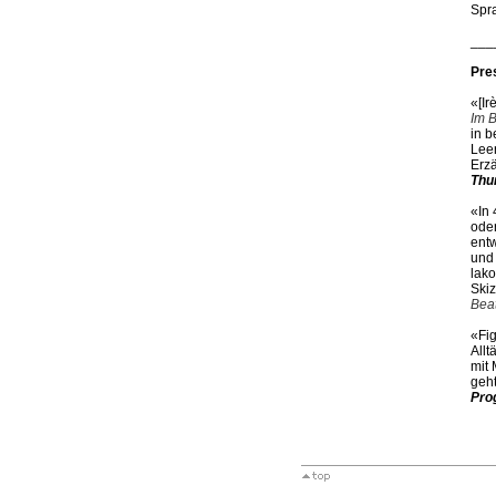
Spr
___
Pre
«[Ir
Im 
in b
Leer
Erz
Thu
«In 
oder
entw
und 
lako
Skiz
Bea
«Fig
Allt
mit 
geht
Pro