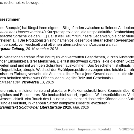
achsicherheit zu bewegen.
____________________
ssestimmen:
ène Bourquin] hat längst ihren eigenen Stil gefunden zwischen raffinierter Andeut
Bauch des Hauses
vereint 49 Kurzprosapreziosen, die unspektakuläre Beobachtun
edachte Sprache kleiden. […] Da ist viel Raum für unsere Gedanken, bleibt so vieles
stellen. […] Die Protagonisten sind namenlos, dezent die literarischen Reverenze
ählperspektiven wechselt und oft einen überraschenden Ausgang wählt.»
rgauer Zeitung
, 29. November 2018
49 Variationen erzählt Irène Bourquin von vertrauten Gesprächen, kurzen Ausfahr
 der Einsamkeit älterer Menschen. Die fast durchwegs kurzen Texte gleichen Skizze
orfen sind und mit wenigen Schraffuren auskommen. Das Geschehen ist oftmals nu
Gegenblicke, abrupte Wechsel der Erzählperspektive erzeugen eine leichte Unruhe
nischen Färbung verwehrt die Autorin so ihrer Prosa jene Geschlossenheit, die sie f
zen behalten stets etwas Offenes, darin liegt ihr Reiz und Geheimnis.»
t Mazenauer,
Viceversa
13, 2019
urenreich, mit feiner Ironie und glasklarer Reflexion schreibt Irène Bourquin üb
ägliches und Besonderes. Sie beobachtet scharf, ergründet Widersprüchliches, Verl
Menschlichkeit. «Im Bauch des Hauses» dokumentiert das breite Können einer Auto
 und es versteht, in knappen Sätzen komplexe Bilder zu evozieren.»
grammtext Solothurner Literaturtage 2019
, Mai, 2019
Druckversion
Impressum
Kontakt
© 2026 Waldg