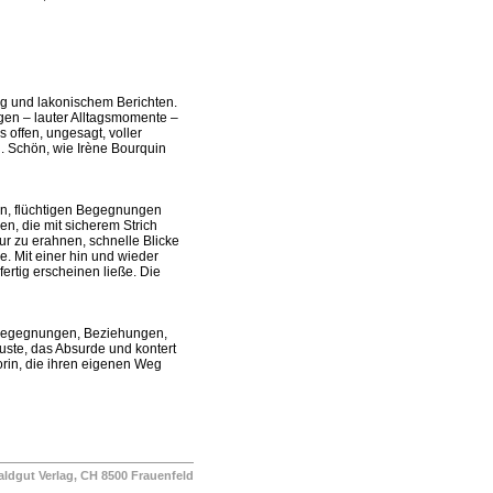
ung und lakonischem Berichten.
gen – lauter Alltagsmomente –
 offen, ungesagt, voller
n. Schön, wie Irène Bourquin
ten, flüchtigen Begegnungen
n, die mit sicherem Strich
r zu erahnen, schnelle Blicke
. Mit einer hin und wieder
ertig erscheinen ließe. Die
er Begegnungen, Beziehungen,
uste, das Absurde und kontert
rin, die ihren eigenen Weg
ut Verlag, CH 8500 Frauenfeld