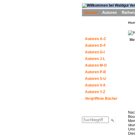
Bücher
Autoren
Reihen
Ho
Autoren A-C
Me
Autoren D-F
Autoren G-I
Autoren J-L
Autoren M-O
Autoren P-R
Autoren S-U
Autoren V-X
Autoren Y-Z
Vergriffene Bücher
Nac
Bour
Mens
skur
Umst
Dies