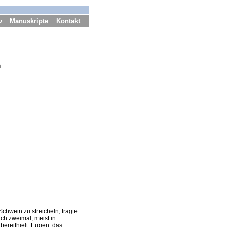
v
Manuskripte
Kontakt
n
chwein zu streicheln, fragte
ch zweimal, meist in
bereithielt. Eugen, das