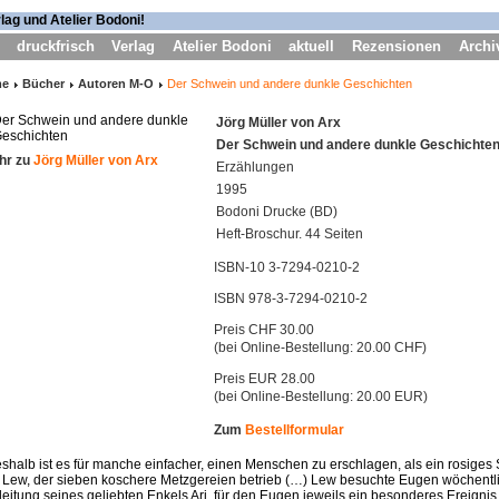
druckfrisch
Verlag
Atelier Bodoni
aktuell
Rezensionen
Archi
me
Bücher
Autoren M-O
Der Schwein und andere dunkle Geschichten
Jörg Müller von Arx
Der Schwein und andere dunkle Geschichte
hr zu
Jörg Müller von Arx
Erzählungen
1995
Bodoni Drucke (BD)
Heft-Broschur. 44 Seiten
ISBN-10 3-7294-0210-2
ISBN 978-3-7294-0210-2
Preis CHF 30.00
(bei Online-Bestellung: 20.00 CHF)
Preis EUR 28.00
(bei Online-Bestellung: 20.00 EUR)
Zum
Bestellformular
halb ist es für manche einfacher, einen Menschen zu erschlagen, als ein rosiges S
 Lew, der sieben koschere Metzgereien betrieb (…) Lew besuchte Eugen wöchentli
eitung seines geliebten Enkels Ari, für den Eugen jeweils ein besonderes Ereignis 