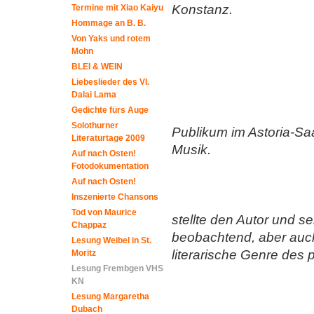
Konstanz.
Termine mit Xiao Kaiyu
Hommage an B. B.
Von Yaks und rotem
Mohn
BLEI & WEIN
Liebeslieder des VI.
Dalai Lama
Gedichte fürs Auge
Solothurner
Publikum im Astoria-Saa
Literaturtage 2009
Musik.
Auf nach Osten!
Fotodokumentation
Auf nach Osten!
Inszenierte Chansons
Tod von Maurice
stellte den Autor und s
Chappaz
beobachtend, aber auch
Lesung Weibel in St.
literarische Genre des 
Moritz
Lesung Frembgen VHS
KN
Lesung Margaretha
Dubach