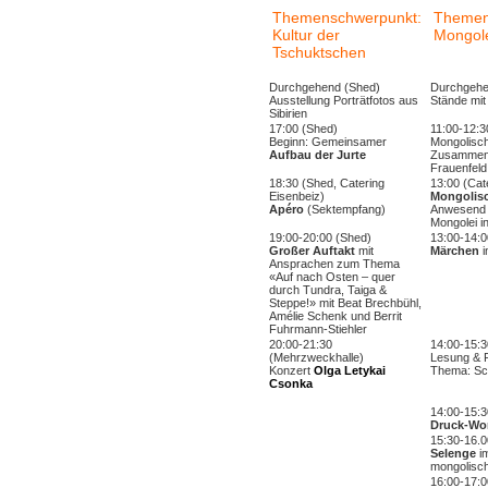
Themenschwerpunkt:
Themen
Kultur der
Mongole
Tschuktschen
Durchgehend (Shed)
Durchgehe
Ausstellung Porträtfotos aus
Stände mit
Sibirien
17:00 (Shed)
11:00-12:3
Beginn: Gemeinsamer
Mongolisc
Aufbau der Jurte
Zusammena
Frauenfel
18:30 (Shed, Catering
13:00 (Cat
Eisenbeiz)
Mongolis
Apéro
(Sektempfang)
Anwesend i
Mongolei i
19:00-20:00 (Shed)
13:00-14:0
Großer Auftakt
mit
Märchen
i
Ansprachen zum Thema
«Auf nach Osten – quer
durch Tundra, Taiga &
Steppe!» mit Beat Brechbühl,
Amélie Schenk und Berrit
Fuhrmann-Stiehler
20:00-21:30
14:00-15:3
(Mehrzweckhalle)
Lesung & 
Konzert
Olga Letykai
Thema: S
Csonka
14:00-15:3
Druck-Wo
15:30-16.0
Selenge
im
mongolisc
16:00-17:0