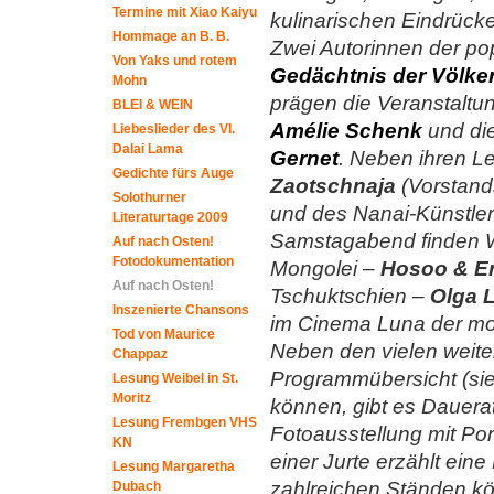
Termine mit Xiao Kaiyu
kulinarischen Eindrück
Hommage an B. B.
Zwei Autorinnen der po
Von Yaks und rotem
Gedächtnis der Völke
Mohn
prä­gen die Veranstalt
BLEI & WEIN
Amélie Schenk
und di
Liebeslieder des VI.
Dalai Lama
Gernet
. Neben ihren L
Gedichte fürs Auge
Zaotschnaja
(Vorstands
Solothurner
und des Nanai-Künstle
Literaturtage 2009
Samstagabend finden W
Auf nach Osten!
Fotodokumentation
Mongolei –
Hosoo & En
Auf nach Osten!
Tschuktschien –
Olga 
Inszenierte Chansons
im Cinema Luna der mo
Tod von Maurice
Neben den vielen weite
Chappaz
Programmübersicht (si
Lesung Weibel in St.
Moritz
können, gibt es Dauer­a
Lesung Frembgen VHS
Fotoausstellung mit Port
KN
einer Jurte erzählt ei
Lesung Margaretha
zahlreichen Ständen kön
Dubach