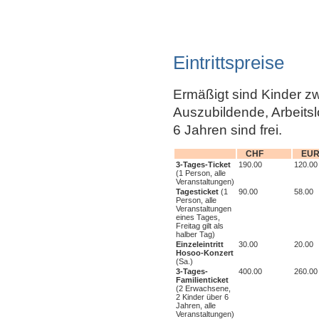
Eintrittspreise
Ermäßigt sind Kinder z
Auszubildende, Arbeitsl
6 Jahren sind frei.
CHF
EU
3-Tages-Ticket
190.00
120.00
(1 Person, alle
Veranstaltungen)
Tagesticket
(1
90.00
58.00
Person, alle
Veranstaltungen
eines Tages,
Freitag gilt als
halber Tag)
Einzeleintritt
30.00
20.00
Hosoo-Konzert
(Sa.)
3-Tages-
400.00
260.00
Familienticket
(2 Erwachsene,
2 Kinder über 6
Jahren, alle
Veranstaltungen)