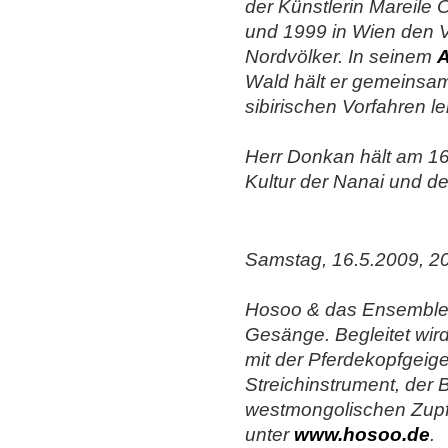
der Künstlerin Mareile
und 1999 in Wien den
Nordvölker
. In seinem
Wald hält er gemeinsa
sibirischen Vorfahren l
Herr Donkan hält am 16
Kultur der Nanai und d
Samstag, 16.5.2009, 20
Hosoo & das Ensemble 
Gesänge. Begleitet wir
mit der Pfer­dekopfgeige
Streichinstrument, der
westmongolischen Zupf-
unter
www.hosoo.de
.